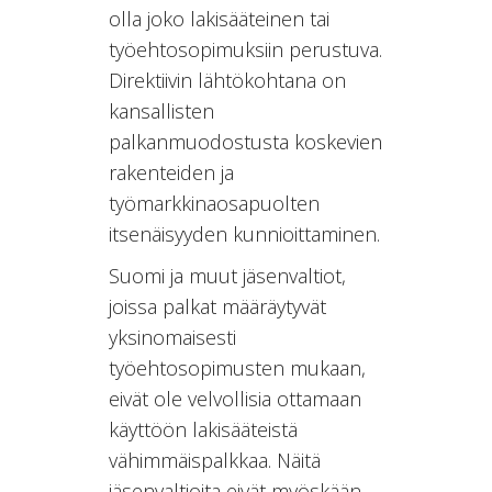
olla joko lakisääteinen tai
työehtosopimuksiin perustuva.
Direktiivin lähtökohtana on
kansallisten
palkanmuodostusta koskevien
rakenteiden ja
työmarkkinaosapuolten
itsenäisyyden kunnioittaminen.
Suomi ja muut jäsenvaltiot,
joissa palkat määräytyvät
yksinomaisesti
työehtosopimusten mukaan,
eivät ole velvollisia ottamaan
käyttöön lakisääteistä
vähimmäispalkkaa. Näitä
jäsenvaltioita eivät myöskään