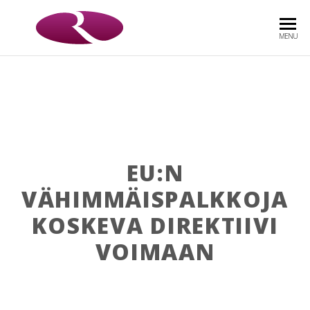
ROOS
Asianajotoimisto
MENU
& CO
OY
EU:N
VÄHIMMÄISPALKKOJA
KOSKEVA DIREKTIIVI
VOIMAAN