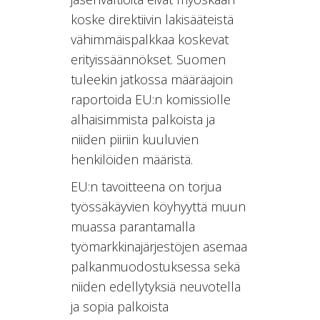
koske direktiivin lakisääteistä
vähimmäispalkkaa koskevat
erityissäännökset. Suomen
tuleekin jatkossa määräajoin
raportoida EU:n komissiolle
alhaisimmista palkoista ja
niiden piiriin kuuluvien
henkilöiden määristä.
EU:n tavoitteena on torjua
työssäkäyvien köyhyyttä muun
muassa parantamalla
työmarkkinajärjestöjen asemaa
palkanmuodostuksessa sekä
niiden edellytyksiä neuvotella
ja sopia palkoista