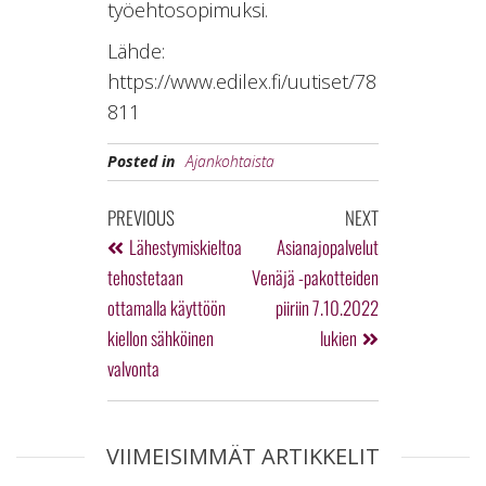
työehtosopimuksi.
Lähde:
https://www.edilex.fi/uutiset/78
811
Posted in
Ajankohtaista
PREVIOUS
NEXT
Lähestymiskieltoa
Asianajopalvelut
tehostetaan
Venäjä -pakotteiden
ottamalla käyttöön
piiriin 7.10.2022
kiellon sähköinen
lukien
valvonta
VIIMEISIMMÄT ARTIKKELIT