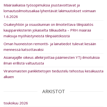
Määräaikaisia työsopimuksia joustavoittavat ja
lomautusilmoitusaikaa lyhentävät lakimuutokset voimaan
1.6.2026
Osakeyhtiön ja osuuskunnan on ilmoitettava tilinpäätös
kaupparekisteriin jokaiselta tilikaudelta – PRH määrää
maksuja myöhästyneistä tilinpäätöksistä
Oman huoneiston remontti- ja lainatiedot tulevat kesään
mennessä katsottavaksi
Asia­na­ja­jille oikeus al­le­kir­joit­taa päämiesten YTJ-ilmoituksia
ilman erillistä valtuutusta
Viranomaisten pankkitietojen tiedustelu tehostuu kesäkuusta
alkaen
ARKISTOT
toukokuu 2026