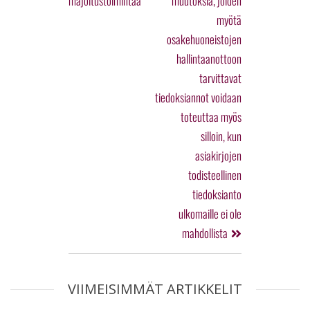
majoitustoimintaa
muutoksia, joiden
myötä
osakehuoneistojen
hallintaanottoon
tarvittavat
tiedoksiannot voidaan
toteuttaa myös
silloin, kun
asiakirjojen
todisteellinen
tiedoksianto
ulkomaille ei ole
mahdollista
VIIMEISIMMÄT ARTIKKELIT