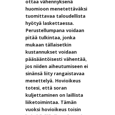
ottaa vähennyksenä
huomioon menetettäväksi
tuomittavaa taloudellista
hyötyä laskettaessa.
Perustellumpana voidaan
pitää tulkintaa, jonka
mukaan tällaisetkin
kustannukset voidaan
pääsääntöisesti vähentää,
jos niiden aiheutumiseen ei
sinänsä liity rangaistavaa
menettelyä. Hovioikeus
totesi, että soran
kuljettaminen on laillista
liiketoimintaa. Tämän
vuoksi hovioikeus toisin