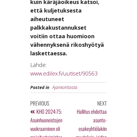
kuin käräjäoikeus katsoi,
että kuljetuksesta
aiheutuneet
palkkakustannukset
voitiin ottaa huomioon
vähennyksenä rikoshyötyä
laskettaessa.
Lähde:
www.edilex.fi/uutiset/90563
Posted in
Ajankohtaista
PREVIOUS
NEXT
KHO 2024:75;
Hallitus ehdottaa
Asuinhuoneistojen
asunto-
vuokraaminen oli
osakeyhtiölakiin