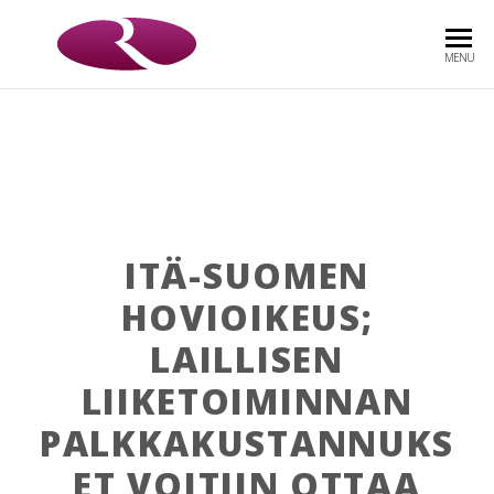
ROOS
Asianajotoimisto
MENU
& CO
OY
ITÄ-SUOMEN
HOVIOIKEUS;
LAILLISEN
LIIKETOIMINNAN
PALKKAKUSTANNUKS
ET VOITIIN OTTAA