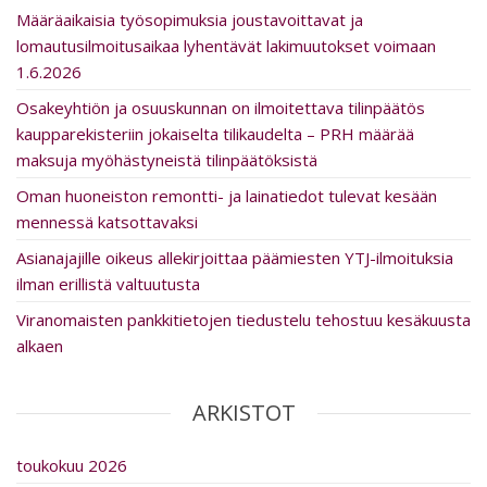
Määräaikaisia työsopimuksia joustavoittavat ja
lomautusilmoitusaikaa lyhentävät lakimuutokset voimaan
1.6.2026
Osakeyhtiön ja osuuskunnan on ilmoitettava tilinpäätös
kaupparekisteriin jokaiselta tilikaudelta – PRH määrää
maksuja myöhästyneistä tilinpäätöksistä
Oman huoneiston remontti- ja lainatiedot tulevat kesään
mennessä katsottavaksi
Asia­na­ja­jille oikeus al­le­kir­joit­taa päämiesten YTJ-ilmoituksia
ilman erillistä valtuutusta
Viranomaisten pankkitietojen tiedustelu tehostuu kesäkuusta
alkaen
ARKISTOT
toukokuu 2026