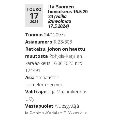
Itä-Suomen
TOUKO
hovioikeus 16.5.20
17
24
(vailla
lainvoimaa
2024
17.5.2024)
Tuomio
24/120972
Asianumero
R 23/803
Ratkaisu, johon on haettu
muutosta
Pohjois-Karjalan
käräjäoikeus 16.06.2023 nro
124491
Asia
Ympäristön
turmeleminen ym.
Valittajat
L ja Maanrakennus
L Oy
Vastapuolet
Aluesyyttäjä
ja Pohjois-Karjalan ELY-keskus