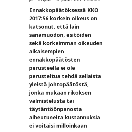
Ennakkopäätöksessä KKO
2017:56 korkein oikeus on
katsonut, että lain
sanamuodon, esitöiden
sekä korkeimman oikeuden
aikaisempien
ennakkopäätösten
perusteella ei ole
perusteltua tehdä sellaista
yleistä johtopäätöstä,
jonka mukaan rikoksen
valmistelusta tai
täytäntöönpanosta
aiheutuneita kustannuksia
ei voitaisi milloinkaan