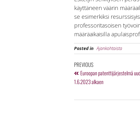
käyttäneen väärin määräaik
se esimerkiksi resurssisyi
professoritasoisen työvoi
määräaikaisilla apulaisprof
Posted in
Ajankohtaista
PREVIOUS
Euroopan patenttijärjestelmä uud
1.6.2023 alkaen