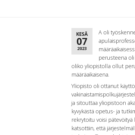
A oli työskenne
KESÄ
07
apulaisprofess
2023
määräaikaisess
perusteena oli 
oliko yliopistolla ollut p
määräaikaisena.
Yliopisto oli ottanut käytt
vakinaistamispolkujärjestel
ja sitouttaa yliopistoon ak
kyvykästä opetus- ja tutki
rekrytoitu voisi pätevöity
katsottiin, että järjestelmä