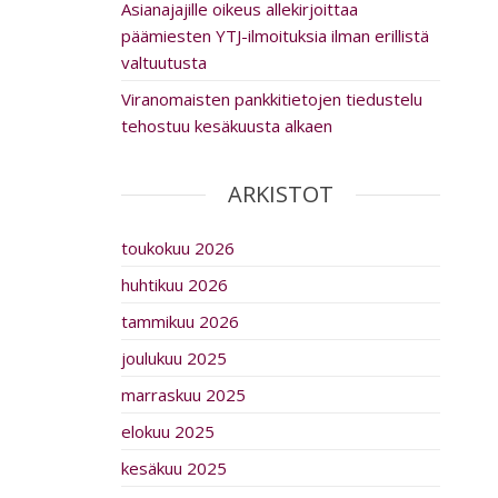
Asia­na­ja­jille oikeus al­le­kir­joit­taa
päämiesten YTJ-ilmoituksia ilman erillistä
valtuutusta
Viranomaisten pankkitietojen tiedustelu
tehostuu kesäkuusta alkaen
ARKISTOT
toukokuu 2026
huhtikuu 2026
tammikuu 2026
joulukuu 2025
marraskuu 2025
elokuu 2025
kesäkuu 2025