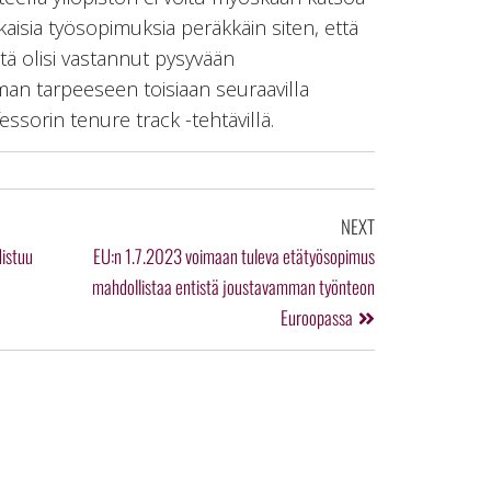
aisia työsopimuksia peräkkäin siten, että
stä olisi vastannut pysyvään
man tarpeeseen toisiaan seuraavilla
essorin tenure track -tehtävillä.
NEXT
istuu
EU:n 1.7.2023 voimaan tuleva etätyösopimus
mahdollistaa entistä joustavamman työnteon
Euroopassa