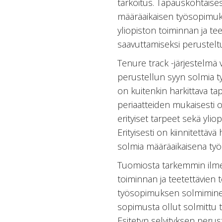
tarkoitus. Tapauskohtaisesti
määräaikaisen työsopimuk
yliopiston toiminnan ja te
saavuttamiseksi perustelt
Tenure track -järjestelmä
perustellun syyn solmia 
on kuitenkin harkittava t
periaatteiden mukaisesti 
erityiset tarpeet sekä yliop
Erityisesti on kiinnitettäv
solmia määräaikaisena työ
Tuomiosta tarkemmin ilmene
toiminnan ja teetettävien 
työsopimuksen solmiminen 
sopimusta ollut solmittu 
Esitetyn selvityksen perus