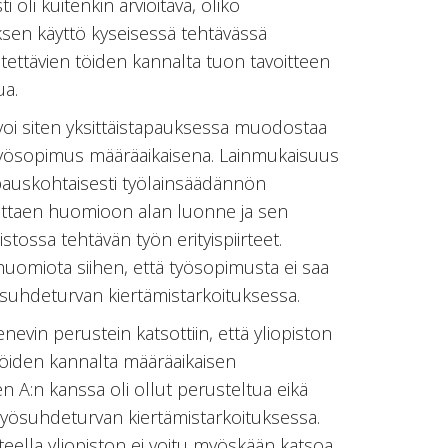
 oli kuitenkin arvioitava, oliko
sen käyttö kyseisessä tehtävässä
etettävien töiden kannalta tuon tavoitteen
ua.
 voi siten yksittäistapauksessa muodostaa
työsopimus määräaikaisena. Lainmukaisuus
apauskohtaisesti työlainsäädännön
ottaen huomioon alan luonne ja sen
istossa tehtävän työn erityispiirteet.
ä huomiota siihen, että työsopimusta ei saa
suhdeturvan kiertämistarkoituksessa.
vin perustein katsottiin, että yliopiston
töiden kannalta määräaikaisen
A:n kanssa oli ollut perusteltua eikä
työsuhdeturvan kiertämistarkoituksessa.
teella yliopiston ei voitu myöskään katsoa