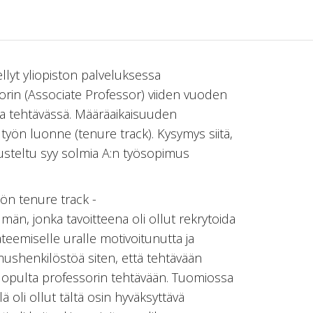
llyt yliopiston palveluksessa
orin (Associate Professor) viiden vuoden
a tehtävässä. Määräaikaisuuden
työn luonne (tenure track). Kysymys siitä,
erusteltu syy solmia A:n työsopimus
öön tenure track -
män, jonka tavoitteena oli ollut rekrytoida
ateemiselle uralle motivoitunutta ja
mushenkilöstöä siten, että tehtävään
ä lopulta professorin tehtävään. Tuomiossa
llä oli ollut tältä osin hyväksyttävä