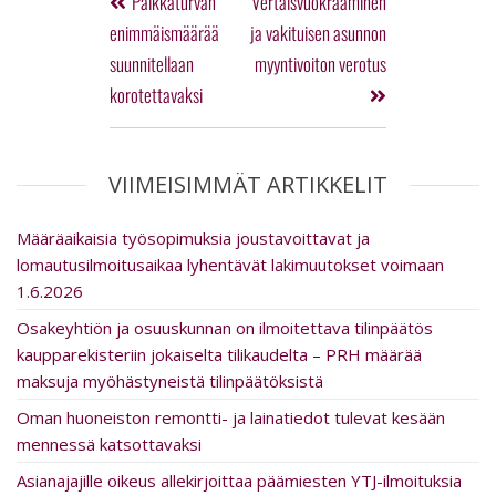
Palkkaturvan
Vertaisvuokraaminen
enimmäismäärää
ja vakituisen asunnon
suunnitellaan
myyntivoiton verotus
korotettavaksi
VIIMEISIMMÄT ARTIKKELIT
Määräaikaisia työsopimuksia joustavoittavat ja
lomautusilmoitusaikaa lyhentävät lakimuutokset voimaan
1.6.2026
Osakeyhtiön ja osuuskunnan on ilmoitettava tilinpäätös
kaupparekisteriin jokaiselta tilikaudelta – PRH määrää
maksuja myöhästyneistä tilinpäätöksistä
Oman huoneiston remontti- ja lainatiedot tulevat kesään
mennessä katsottavaksi
Asia­na­ja­jille oikeus al­le­kir­joit­taa päämiesten YTJ-ilmoituksia