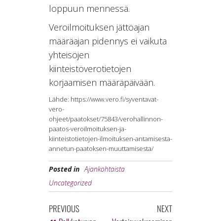
loppuun mennessä.
Veroilmoituksen jättöajan
määräajan pidennys ei vaikuta
yhteisöjen
kiinteistöverotietojen
korjaamisen määräpäivään.
Lähde: https://www.vero.fi/syventavat-
vero-
ohjeet/paatokset/75843/verohallinnon-
paatos-veroilmoituksen-ja-
kiinteistotietojen-ilmoituksen-antamisesta-
annetun-paatoksen-muuttamisesta/
Posted in
Ajankohtaista
Uncategorized
PREVIOUS
NEXT