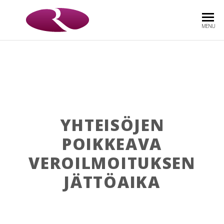
ROOS
Asianajotoimisto
MENU
& CO
OY
YHTEISÖJEN
POIKKEAVA
VEROILMOITUKSEN
JÄTTÖAIKA