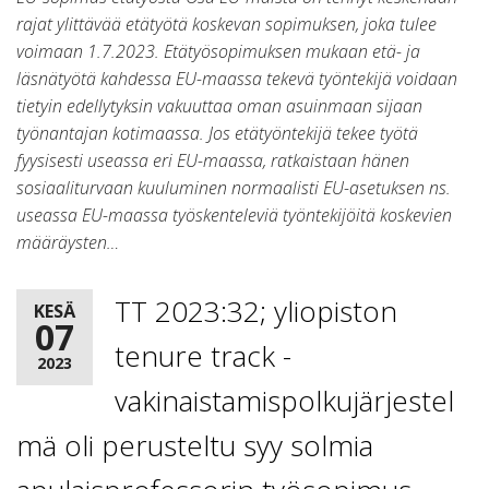
rajat ylittävää etätyötä koskevan sopimuksen, joka tulee
voimaan 1.7.2023. Etätyösopimuksen mukaan etä- ja
läsnätyötä kahdessa EU-maassa tekevä työntekijä voidaan
tietyin edellytyksin vakuuttaa oman asuinmaan sijaan
työnantajan kotimaassa. Jos etätyöntekijä tekee työtä
fyysisesti useassa eri EU-maassa, ratkaistaan hänen
sosiaaliturvaan kuuluminen normaalisti EU-asetuksen ns.
useassa EU-maassa työskenteleviä työntekijöitä koskevien
määräysten…
TT 2023:32; yliopiston
KESÄ
07
tenure track -
2023
vakinaistamispolkujärjestel
mä oli perusteltu syy solmia