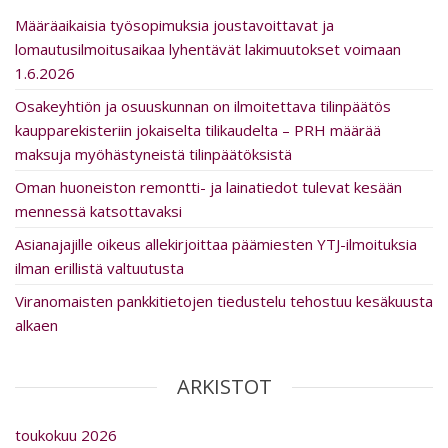
Määräaikaisia työsopimuksia joustavoittavat ja
lomautusilmoitusaikaa lyhentävät lakimuutokset voimaan
1.6.2026
Osakeyhtiön ja osuuskunnan on ilmoitettava tilinpäätös
kaupparekisteriin jokaiselta tilikaudelta – PRH määrää
maksuja myöhästyneistä tilinpäätöksistä
Oman huoneiston remontti- ja lainatiedot tulevat kesään
mennessä katsottavaksi
Asia­na­ja­jille oikeus al­le­kir­joit­taa päämiesten YTJ-ilmoituksia
ilman erillistä valtuutusta
Viranomaisten pankkitietojen tiedustelu tehostuu kesäkuusta
alkaen
ARKISTOT
toukokuu 2026