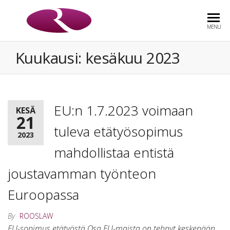
ROOS
Asianajotoimisto
MENU
& CO
Kuukausi:
kesäkuu 2023
OY
EU:n 1.7.2023 voimaan
KESÄ
21
tuleva etätyösopimus
2023
mahdollistaa entistä
joustavamman työnteon
Euroopassa
By
ROOSLAW
EU-sopimus etätyöstä Osa EU-maista on tehnyt keskenään