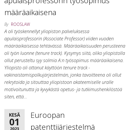
apulaisprofessorin työsopimus
määräaikaisena
By
ROOSLAW
A oli työskennellyt yliopiston palveluksessa
apulaisprofessorin (Associate Professor) viiden vuoden
määräaikaisessa tehtävässä. Määräaikaisuuden perusteena
oli työn luonne (tenure track). Kysymys siitä, oliko yliopistolla
ollut perusteltu syy solmia A:n työsopimus määräaikaisena.
Yliopisto oli ottanut käyttöön tenure track -
vakinaistamispolkujärjestelmän, jonka tavoitteena oli ollut
rekrytoida ja sitouttaa yliopistoon akateemiselle uralle
motivoitunutta ja kyvykästä opetus- ja tutkimushenkilöstöä
siten, että…
Euroopan
KESÄ
01
patenttijärjestelmä
2023