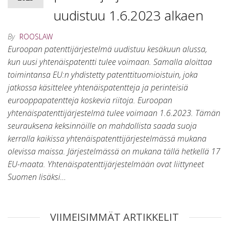
uudistuu 1.6.2023 alkaen
By
ROOSLAW
Euroopan patenttijärjestelmä uudistuu kesäkuun alussa,
kun uusi yhtenäispatentti tulee voimaan. Samalla aloittaa
toimintansa EU:n yhdistetty patenttituomioistuin, joka
jatkossa käsittelee yhtenäispatentteja ja perinteisiä
eurooppapatentteja koskevia riitoja. Euroopan
yhtenäispatenttijärjestelmä tulee voimaan 1.6.2023. Tämän
seurauksena keksinnöille on mahdollista saada suoja
kerralla kaikissa yhtenäispatenttijärjestelmässä mukana
olevissa maissa. Järjestelmässä on mukana tällä hetkellä 17
EU-maata. Yhtenäispatenttijärjestelmään ovat liittyneet
Suomen lisäksi…
VIIMEISIMMÄT ARTIKKELIT