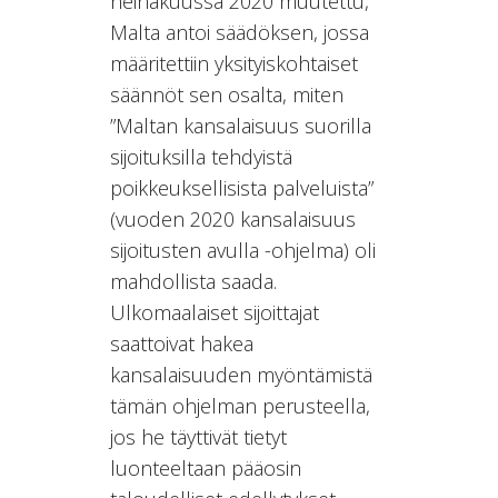
heinäkuussa 2020 muutettu,
Malta antoi säädöksen, jossa
määritettiin yksityiskohtaiset
säännöt sen osalta, miten
”Maltan kansalaisuus suorilla
sijoituksilla tehdyistä
poikkeuksellisista palveluista”
(vuoden 2020 kansalaisuus
sijoitusten avulla -ohjelma) oli
mahdollista saada.
Ulkomaalaiset sijoittajat
saattoivat hakea
kansalaisuuden myöntämistä
tämän ohjelman perusteella,
jos he täyttivät tietyt
luonteeltaan pääosin