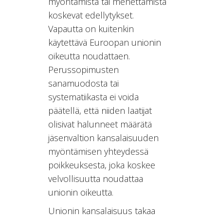
myöntämistä tai menettämistä
koskevat edellytykset.
Vapautta on kuitenkin
käytettävä Euroopan unionin
oikeutta noudattaen.
Perussopimusten
sanamuodosta tai
systematiikasta ei voida
päätellä, että niiden laatijat
olisivat halunneet määrätä
jäsenvaltion kansalaisuuden
myöntämisen yhteydessä
poikkeuksesta, joka koskee
velvollisuutta noudattaa
unionin oikeutta.
Unionin kansalaisuus takaa