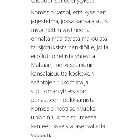
taloudelliset edellytykset.
Komissio katsoi, että kyseinen
järjestelmä, jossa kansalaisuus
myönnettiin vastineena
ennalta määrätyistä maksuista
tai sijoituksista henkilöille, joilla
ei ollut todellista yhteyttä
Maltaan, merkitsi unionin
kansalaisuutta koskevien
sääntöjen rikkomista ja
vilpittömän yhteistyön
periaatteen loukkaamista.
Komissio nosti sen vuoksi
unionin tuomioistuimessa
kanteen kyseistä jäsenvaltiota
vastaan.