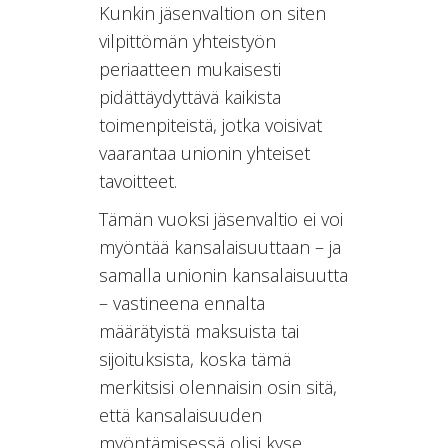
Kunkin jäsenvaltion on siten
vilpittömän yhteistyön
periaatteen mukaisesti
pidättäydyttävä kaikista
toimenpiteistä, jotka voisivat
vaarantaa unionin yhteiset
tavoitteet.
Tämän vuoksi jäsenvaltio ei voi
myöntää kansalaisuuttaan – ja
samalla unionin kansalaisuutta
– vastineena ennalta
määrätyistä maksuista tai
sijoituksista, koska tämä
merkitsisi olennaisin osin sitä,
että kansalaisuuden
myöntämisessä olisi kyse