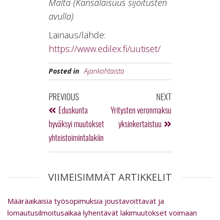
Malta (Kansalaisuus sijoitusten
avulla)
Lainaus/lähde:
https://www.edilex.fi/uutiset/
Posted in
Ajankohtaista
PREVIOUS
NEXT
Eduskunta
Yritysten veronmaksu
hyväksyi muutokset
yksinkertaistuu
yhteistoimintalakiin
VIIMEISIMMÄT ARTIKKELIT
Määräaikaisia työsopimuksia joustavoittavat ja
lomautusilmoitusaikaa lyhentävät lakimuutokset voimaan