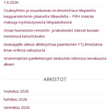
1.6.2026
Osakeyhtiön ja osuuskunnan on ilmoitettava tilinpäätös
kaupparekisteriin jokaiselta tilikaudelta – PRH määrää
maksuja myöhästyneistä tilinpäätöksistä
Oman huoneiston remontti- ja lainatiedot tulevat kesään
mennessä katsottavaksi
Asia­na­ja­jille oikeus al­le­kir­joit­taa päämiesten YTJ-ilmoituksia
ilman erillistä valtuutusta
Viranomaisten pankkitietojen tiedustelu tehostuu kesäkuusta
alkaen
ARKISTOT
toukokuu 2026
huhtikuu 2026
tammikuu 2026