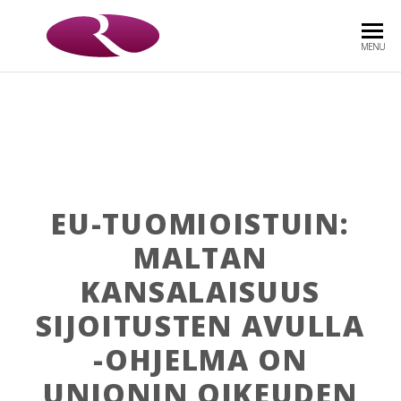
ROOS
Asianajotoimisto
MENU
& CO
OY
EU-TUOMIOISTUIN:
MALTAN
KANSALAISUUS
SIJOITUSTEN AVULLA
-OHJELMA ON
UNIONIN OIKEUDEN