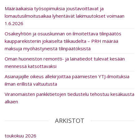
Määräaikaisia työsopimuksia joustavoittavat ja
lomautusilmoitusaikaa lyhentävät lakimuutokset voimaan
1.6.2026
Osakeyhtiön ja osuuskunnan on ilmoitettava tilinpäätös
kaupparekisteriin jokaiselta tilikaudelta – PRH määrää
maksuja myöhästyneistä tilinpäätöksistä
Oman huoneiston remontti- ja lainatiedot tulevat kesään
mennessä katsottavaksi
Asia­na­ja­jille oikeus al­le­kir­joit­taa päämiesten YTJ-ilmoituksia
ilman erillistä valtuutusta
Viranomaisten pankkitietojen tiedustelu tehostuu kesäkuusta
alkaen
ARKISTOT
toukokuu 2026