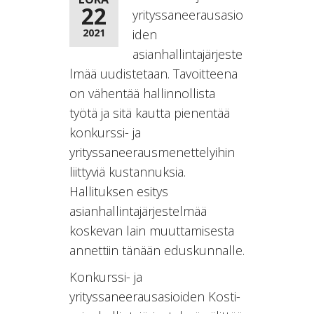
22
yrityssaneerausasio
2021
iden
asianhallintajärjeste
lmää uudistetaan. Tavoitteena
on vähentää hallinnollista
työtä ja sitä kautta pienentää
konkurssi- ja
yrityssaneerausmenettelyihin
liittyviä kustannuksia.
Hallituksen esitys
asianhallintajärjestelmää
koskevan lain muuttamisesta
annettiin tänään eduskunnalle.
Konkurssi- ja
yrityssaneerausasioiden Kosti-