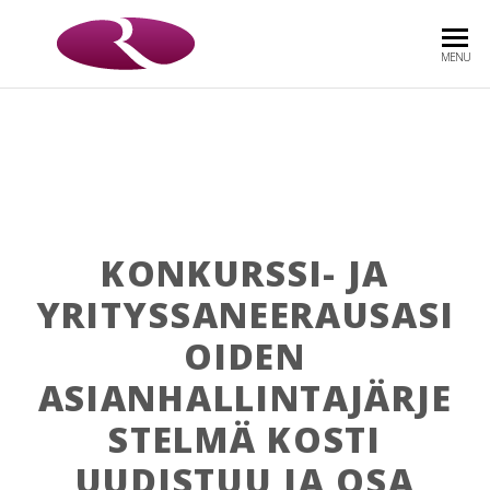
ROOS
Asianajotoimisto
MENU
& CO
OY
KONKURSSI- JA
YRITYSSANEERAUSASI
OIDEN
ASIANHALLINTAJÄRJE
STELMÄ KOSTI
UUDISTUU JA OSA