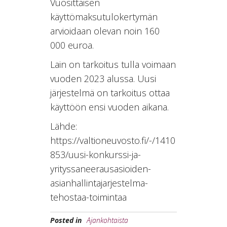
Vuosittaisen
käyttömaksutulokertymän
arvioidaan olevan noin 160
000 euroa.
Lain on tarkoitus tulla voimaan
vuoden 2023 alussa. Uusi
järjestelmä on tarkoitus ottaa
käyttöön ensi vuoden aikana.
Lähde:
https://valtioneuvosto.fi/-/1410
853/uusi-konkurssi-ja-
yrityssaneerausasioiden-
asianhallintajarjestelma-
tehostaa-toimintaa
Posted in
Ajankohtaista