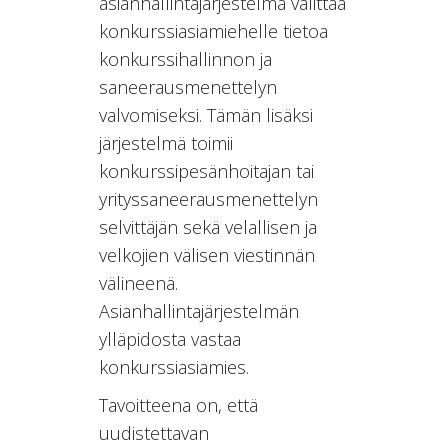
asianhallintajärjestelmä välittää
konkurssiasiamiehelle tietoa
konkurssihallinnon ja
saneerausmenettelyn
valvomiseksi. Tämän lisäksi
järjestelmä toimii
konkurssipesänhoitajan tai
yrityssaneerausmenettelyn
selvittäjän sekä velallisen ja
velkojien välisen viestinnän
välineenä.
Asianhallintajärjestelmän
ylläpidosta vastaa
konkurssiasiamies.
Tavoitteena on, että
uudistettavan