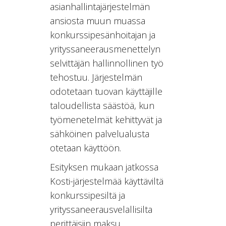
asianhallintajärjestelmän
ansiosta muun muassa
konkurssipesänhoitajan ja
yrityssaneerausmenettelyn
selvittäjän hallinnollinen työ
tehostuu. Järjestelmän
odotetaan tuovan käyttäjille
taloudellista säästöä, kun
työmenetelmät kehittyvät ja
sähköinen palvelualusta
otetaan käyttöön.
Esityksen mukaan jatkossa
Kosti-järjestelmää käyttäviltä
konkurssipesiltä ja
yrityssaneerausvelallisilta
perittäisiin maksu.