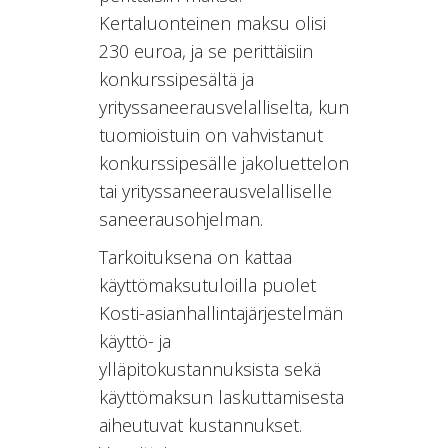
Kertaluonteinen maksu olisi
230 euroa, ja se perittäisiin
konkurssipesältä ja
yrityssaneerausvelalliselta, kun
tuomioistuin on vahvistanut
konkurssipesälle jakoluettelon
tai yrityssaneerausvelalliselle
saneerausohjelman.
Tarkoituksena on kattaa
käyttömaksutuloilla puolet
Kosti-asianhallintajärjestelmän
käyttö- ja
ylläpitokustannuksista sekä
käyttömaksun laskuttamisesta
aiheutuvat kustannukset.