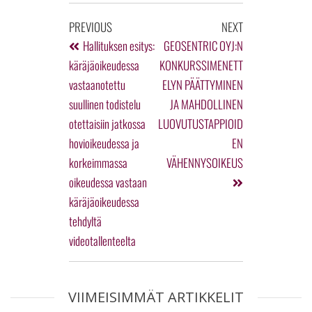
PREVIOUS
NEXT
Hallituksen esitys:
GEOSENTRIC OYJ:N
käräjäoikeudessa
KONKURSSIMENETT
vastaanotettu
ELYN PÄÄTTYMINEN
suullinen todistelu
JA MAHDOLLINEN
otettaisiin jatkossa
LUOVUTUSTAPPIOID
hovioikeudessa ja
EN
korkeimmassa
VÄHENNYSOIKEUS
oikeudessa vastaan
käräjäoikeudessa
tehdyltä
videotallenteelta
VIIMEISIMMÄT ARTIKKELIT